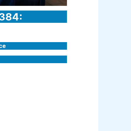
8384:
ce