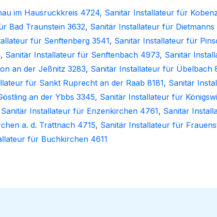
henau im Hausruckkreis 4724
,
Sanitär Installateur für Koben
 für Bad Traunstein 3632
,
Sanitär Installateur für Dietmanns
tallateur für Senftenberg 3541
,
Sanitär Installateur für Pin
4
,
Sanitär Installateur für Senftenbach 4973
,
Sanitär Insta
nton an der Jeßnitz 3283
,
Sanitär Installateur für Übelbach 
allateur für Sankt Ruprecht an der Raab 8181
,
Sanitär Inst
 Göstling an der Ybbs 3345
,
Sanitär Installateur für Königs
,
Sanitär Installateur für Enzenkirchen 4761
,
Sanitär Install
irchen a. d. Trattnach 4715
,
Sanitär Installateur für Frauen
allateur für Buchkirchen 4611