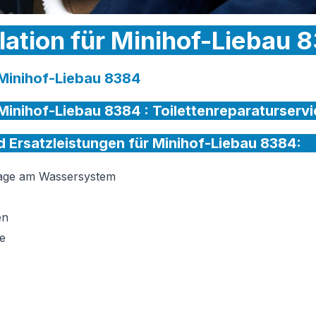
llation für Minihof-Liebau 
r Minihof-Liebau 8384
r Minihof-Liebau 8384 :
Toilettenreparaturservi
nd Ersatzleistungen für Minihof-Liebau 8384:
tage am Wassersystem
en
e