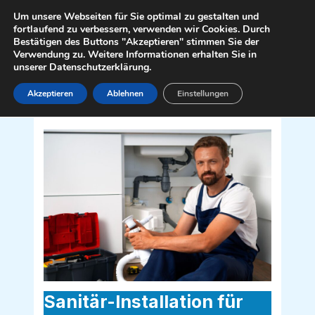
Zum
Mai
Um unsere Webseiten für Sie optimal zu gestalten und
Inhalt
fortlaufend zu verbessern, verwenden wir Cookies. Durch
Men
Bestätigen des Buttons "Akzeptieren" stimmen Sie der
springen
Verwendung zu. Weitere Informationen erhalten Sie in
unserer Datenschutzerklärung.
Akzeptieren
Ablehnen
Einstellungen
Sanitär Installateur für Mühlboden
9710
Sanitär-Installation für