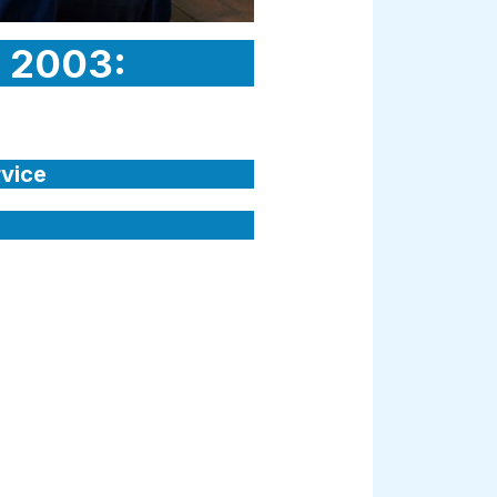
n 2003:
rvice
: