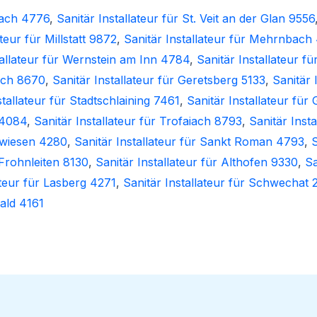
sbach 4776
,
Sanitär Installateur für St. Veit an der Glan 9556
ateur für Millstatt 9872
,
Sanitär Installateur für Mehrnbach
tallateur für Wernstein am Inn 4784
,
Sanitär Installateur 
lach 8670
,
Sanitär Installateur für Geretsberg 5133
,
Sanitär 
stallateur für Stadtschlaining 7461
,
Sanitär Installateur für
 4084
,
Sanitär Installateur für Trofaiach 8793
,
Sanitär Inst
gswiesen 4280
,
Sanitär Installateur für Sankt Roman 4793
,
S
 Frohnleiten 8130
,
Sanitär Installateur für Althofen 9330
,
Sa
ateur für Lasberg 4271
,
Sanitär Installateur für Schwechat 
ld 4161