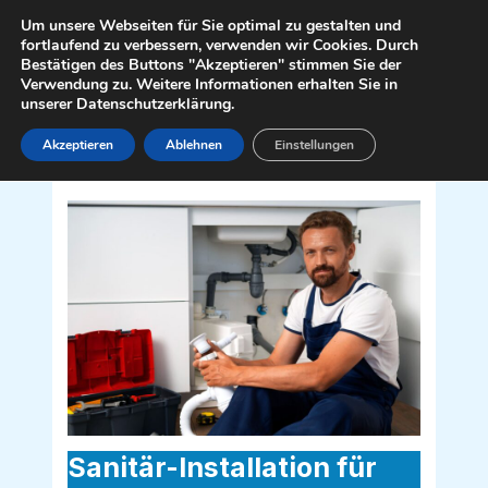
Zum
Mai
Um unsere Webseiten für Sie optimal zu gestalten und
Inhalt
fortlaufend zu verbessern, verwenden wir Cookies. Durch
Men
Bestätigen des Buttons "Akzeptieren" stimmen Sie der
springen
Verwendung zu. Weitere Informationen erhalten Sie in
unserer Datenschutzerklärung.
Akzeptieren
Ablehnen
Einstellungen
Sanitär Installateur für Oberndorf an
der Melk 3281
Sanitär-Installation für