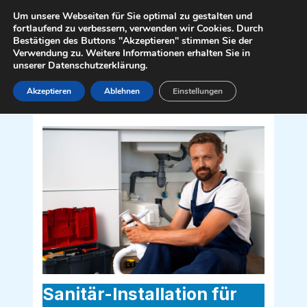
Zum
Mai
Um unsere Webseiten für Sie optimal zu gestalten und
Inhalt
fortlaufend zu verbessern, verwenden wir Cookies. Durch
Men
Bestätigen des Buttons "Akzeptieren" stimmen Sie der
springen
Verwendung zu. Weitere Informationen erhalten Sie in
unserer Datenschutzerklärung.
Akzeptieren
Ablehnen
Einstellungen
Sanitär Installateur für Obervellach
9821
Sanitär-Installation für