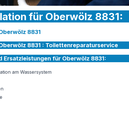
llation für Oberwölz 8831:
r Oberwölz 8831
 Oberwölz 8831 :
Toilettenreparaturservice
nd Ersatzleistungen für Oberwölz 8831:
llation am Wassersystem
en
e