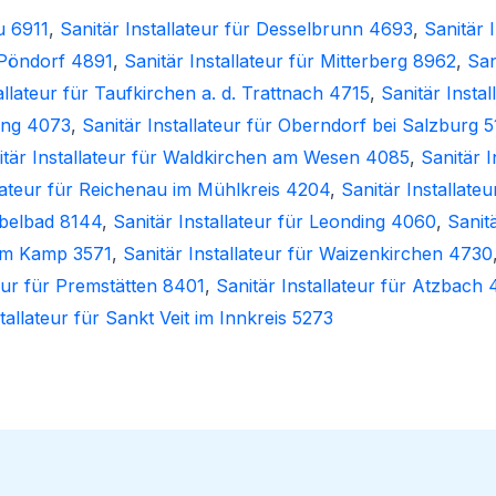
u 6911
,
Sanitär Installateur für Desselbrunn 4693
,
Sanitär 
r Pöndorf 4891
,
Sanitär Installateur für Mitterberg 8962
,
San
allateur für Taufkirchen a. d. Trattnach 4715
,
Sanitär Insta
ring 4073
,
Sanitär Installateur für Oberndorf bei Salzburg 5
itär Installateur für Waldkirchen am Wesen 4085
,
Sanitär 
llateur für Reichenau im Mühlkreis 4204
,
Sanitär Installate
obelbad 8144
,
Sanitär Installateur für Leonding 4060
,
Sanit
 am Kamp 3571
,
Sanitär Installateur für Waizenkirchen 4730
teur für Premstätten 8401
,
Sanitär Installateur für Atzbach
tallateur für Sankt Veit im Innkreis 5273