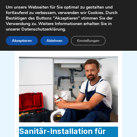
Zum
Mai
Um unsere Webseiten für Sie optimal zu gestalten und
Inhalt
fortlaufend zu verbessern, verwenden wir Cookies. Durch
Men
Bestätigen des Buttons "Akzeptieren" stimmen Sie der
springen
Verwendung zu. Weitere Informationen erhalten Sie in
unserer Datenschutzerklärung.
Akzeptieren
Ablehnen
Einstellungen
Sanitär Installateur für Pfaffstätten
2511
Sanitär-Installation für