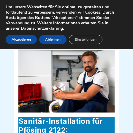
Zum
Mai
Um unsere Webseiten für Sie optimal zu gestalten und
Inhalt
fortlaufend zu verbessern, verwenden wir Cookies. Durch
Men
Bestätigen des Buttons "Akzeptieren" stimmen Sie der
springen
Verwendung zu. Weitere Informationen erhalten Sie in
unserer Datenschutzerklärung.
Akzeptieren
Ablehnen
Einstellungen
Sanitär Installateur für Pfösing 2122
Sanitär-Installation für
Pfösing 2122: