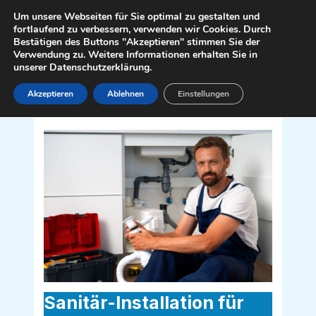
Zum
Mai
Um unsere Webseiten für Sie optimal zu gestalten und
Inhalt
fortlaufend zu verbessern, verwenden wir Cookies. Durch
Men
Bestätigen des Buttons "Akzeptieren" stimmen Sie der
springen
Verwendung zu. Weitere Informationen erhalten Sie in
unserer Datenschutzerklärung.
Akzeptieren
Ablehnen
Einstellungen
Sanitär Installateur für Poggersdorf
9130
Sanitär-Installation für