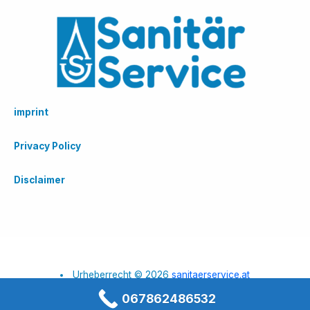
imprint
Privacy Policy
Disclaimer
Urheberrecht © 2026
sanitaerservice.at
067862486532