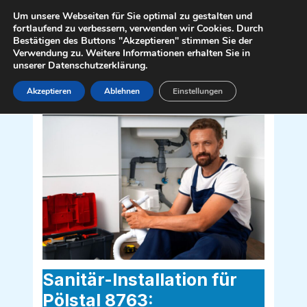
Zum
Mai
Um unsere Webseiten für Sie optimal zu gestalten und
Inhalt
fortlaufend zu verbessern, verwenden wir Cookies. Durch
Men
Bestätigen des Buttons "Akzeptieren" stimmen Sie der
springen
Verwendung zu. Weitere Informationen erhalten Sie in
unserer Datenschutzerklärung.
Akzeptieren
Ablehnen
Einstellungen
Sanitär Installateur für Pölstal 8763
Sanitär-Installation für
Pölstal 8763: