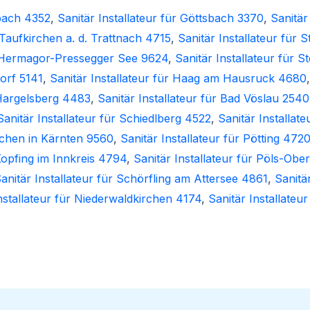
zbach 4352
,
Sanitär Installateur für Göttsbach 3370
,
Sanitär
r Taufkirchen a. d. Trattnach 4715
,
Sanitär Installateur für 
ür Hermagor-Pressegger See 9624
,
Sanitär Installateur für 
dorf 5141
,
Sanitär Installateur für Haag am Hausruck 4680
 Hargelsberg 4483
,
Sanitär Installateur für Bad Vöslau 2540
Sanitär Installateur für Schiedlberg 4522
,
Sanitär Installat
irchen in Kärnten 9560
,
Sanitär Installateur für Pötting 472
 Kopfing im Innkreis 4794
,
Sanitär Installateur für Pöls-Ob
anitär Installateur für Schörfling am Attersee 4861
,
Sanitär
nstallateur für Niederwaldkirchen 4174
,
Sanitär Installate