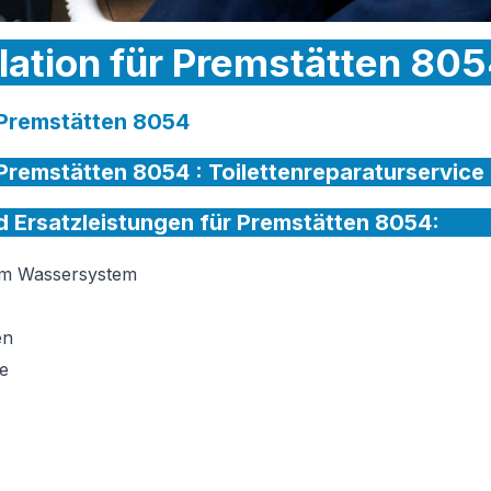
llation für Premstätten 805
r Premstätten 8054
r Premstätten 8054 :
Toilettenreparaturservice
nd Ersatzleistungen für Premstätten 8054:
am Wassersystem
en
e