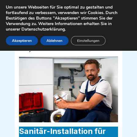
Zum
Mai
Um unsere Webseiten für Sie optimal zu gestalten und
Inhalt
fortlaufend zu verbessern, verwenden wir Cookies. Durch
Men
Bestätigen des Buttons "Akzeptieren" stimmen Sie der
springen
Verwendung zu. Weitere Informationen erhalten Sie in
unserer Datenschutzerklärung.
Akzeptieren
Ablehnen
Einstellungen
Sanitär Installateur für Raabs an der
Thaya 2095
Sanitär-Installation für