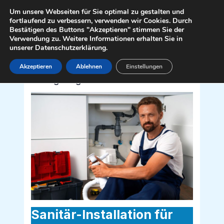
Zum
Mai
Um unsere Webseiten für Sie optimal zu gestalten und
Inhalt
fortlaufend zu verbessern, verwenden wir Cookies. Durch
Men
Bestätigen des Buttons "Akzeptieren" stimmen Sie der
springen
Verwendung zu. Weitere Informationen erhalten Sie in
unserer Datenschutzerklärung.
Akzeptieren
Ablehnen
Einstellungen
Sanitär Installateur für Raach am
Hochgebirge 2640
Sanitär-Installation für