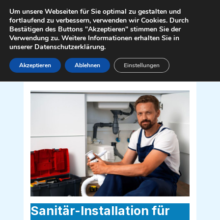
Zum
Mai
Um unsere Webseiten für Sie optimal zu gestalten und
Inhalt
fortlaufend zu verbessern, verwenden wir Cookies. Durch
Men
Bestätigen des Buttons "Akzeptieren" stimmen Sie der
springen
Verwendung zu. Weitere Informationen erhalten Sie in
unserer Datenschutzerklärung.
Akzeptieren
Ablehnen
Einstellungen
Sanitär Installateur für Rannersdorf
2320
Sanitär-Installation für