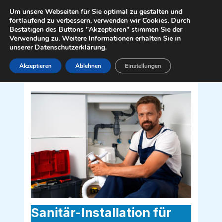
Zum
Mai
Um unsere Webseiten für Sie optimal zu gestalten und
Inhalt
fortlaufend zu verbessern, verwenden wir Cookies. Durch
Men
Bestätigen des Buttons "Akzeptieren" stimmen Sie der
springen
Verwendung zu. Weitere Informationen erhalten Sie in
unserer Datenschutzerklärung.
Akzeptieren
Ablehnen
Einstellungen
Sanitär Installateur für Rappottenstein
3911
Sanitär-Installation für