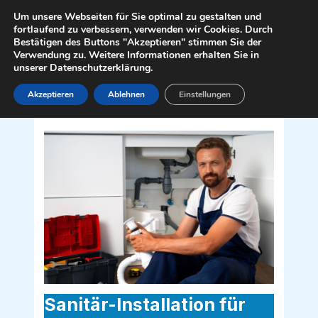
Zum
Mai
Um unsere Webseiten für Sie optimal zu gestalten und
Inhalt
fortlaufend zu verbessern, verwenden wir Cookies. Durch
Men
Bestätigen des Buttons "Akzeptieren" stimmen Sie der
springen
Verwendung zu. Weitere Informationen erhalten Sie in
unserer Datenschutzerklärung.
Akzeptieren
Ablehnen
Einstellungen
Sanitär Installateur für Rappottenstein
3911
Sanitär-Installation für