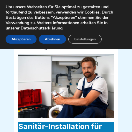
Zum
Mai
Um unsere Webseiten für Sie optimal zu gestalten und
Inhalt
fortlaufend zu verbessern, verwenden wir Cookies. Durch
Men
Bestätigen des Buttons "Akzeptieren" stimmen Sie der
springen
Verwendung zu. Weitere Informationen erhalten Sie in
unserer Datenschutzerklärung.
Akzeptieren
Ablehnen
Einstellungen
Sanitär Installateur für Rennweg am
Katschberg 9863
Sanitär-Installation für