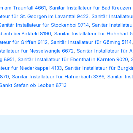
ham am Traunfall 4661
,
Sanitär Installateur für Bad Kreuzen
lateur für St. Georgen im Lavanttal 9423
,
Sanitär Installate
Sanitär Installateur für Stockenboi 9714
,
Sanitär Installate
nbach bei Birkfeld 8190
,
Sanitär Installateur für Höhnhart 
lateur für Griffen 9112
,
Sanitär Installateur für Göming 5114
stallateur für Nesselwängle 6672
,
Sanitär Installateur für
gg 8951
,
Sanitär Installateur für Ebenthal in Kärnten 9020
,
S
lateur für Niederkappel 4133
,
Sanitär Installateur für Burgk
4870
,
Sanitär Installateur für Hafnerbach 3386
,
Sanitär Ins
r Sankt Stefan ob Leoben 8713