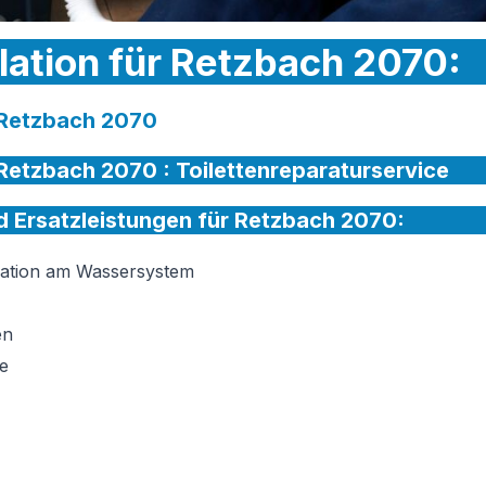
llation für Retzbach 2070:
r Retzbach 2070
r Retzbach 2070 :
Toilettenreparaturservice
nd Ersatzleistungen für Retzbach 2070:
llation am Wassersystem
en
e