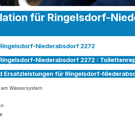
llation für Ringelsdorf-Nie
r Ringelsdorf-Niederabsdorf 2272
r Ringelsdorf-Niederabsdorf 2272 :
Toilettenre
nd Ersatzleistungen für Ringelsdorf-Niederabs
on am Wassersystem
en
e