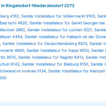
n Ringelsdorf-Niederabsdorf 2272
hsberg 4163
,
Sanitär Installateur für Völkermarkt 9100
,
Sanit
r Bad Ischl 4820
,
Sanitär Installateur für Sankt Georgen bei
m Wechsel 2880
,
Sanitär Installateur für Lochen 5221
,
Sanitä
ür Weyer 4464
,
Sanitär Installateur für Haibach ob der Don
,
Sanitär Installateur für Deutschlandsberg 8524
,
Sanitär I
kenmarkt 4890
,
Sanitär Installateur für Kappl 6553
,
Sanitär 
rtin 3970
,
Sanitär Installateur für Ragnitz 8413
,
Sanitär Ins
dschuh 8142
,
Sanitär Installateur für Bleiburg 9150
,
Sanitär 
r Schwand im Innkreis 5134
,
Sanitär Installateur für Kleinzel
4600