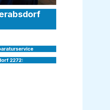
derabsdorf
paraturservice
dorf 2272: