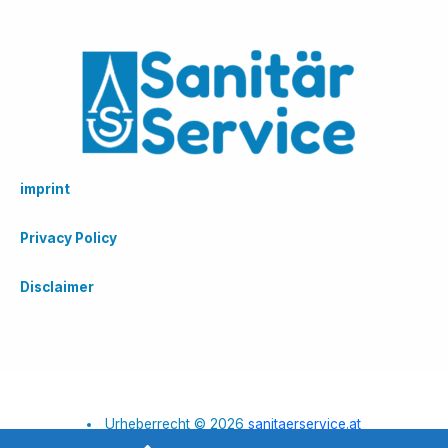
imprint
Privacy Policy
Disclaimer
Urheberrecht © 2026
sanitaerservice.at