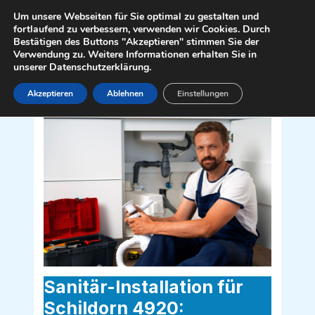
Zum
Mai
Um unsere Webseiten für Sie optimal zu gestalten und
Inhalt
fortlaufend zu verbessern, verwenden wir Cookies. Durch
Men
Bestätigen des Buttons "Akzeptieren" stimmen Sie der
springen
Verwendung zu. Weitere Informationen erhalten Sie in
unserer Datenschutzerklärung.
Akzeptieren
Ablehnen
Einstellungen
Sanitär Installateur für Schildorn 4920
Sanitär-Installation für
Schildorn 4920: