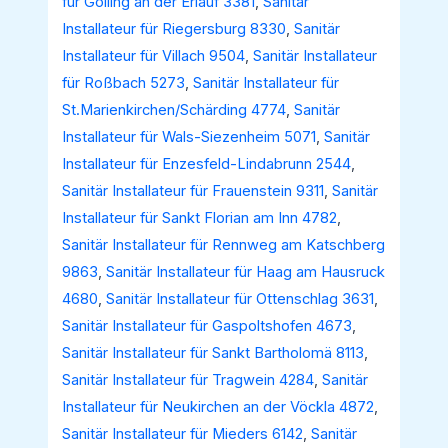
für Golling an der Erlauf 3381
,
Sanitär
Installateur für Riegersburg 8330
,
Sanitär
Installateur für Villach 9504
,
Sanitär Installateur
für Roßbach 5273
,
Sanitär Installateur für
St.Marienkirchen/Schärding 4774
,
Sanitär
Installateur für Wals-Siezenheim 5071
,
Sanitär
Installateur für Enzesfeld-Lindabrunn 2544
,
Sanitär Installateur für Frauenstein 9311
,
Sanitär
Installateur für Sankt Florian am Inn 4782
,
Sanitär Installateur für Rennweg am Katschberg
9863
,
Sanitär Installateur für Haag am Hausruck
4680
,
Sanitär Installateur für Ottenschlag 3631
,
Sanitär Installateur für Gaspoltshofen 4673
,
Sanitär Installateur für Sankt Bartholomä 8113
,
Sanitär Installateur für Tragwein 4284
,
Sanitär
Installateur für Neukirchen an der Vöckla 4872
,
Sanitär Installateur für Mieders 6142
,
Sanitär