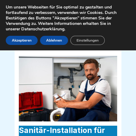
Zum
Mai
Um unsere Webseiten für Sie optimal zu gestalten und
Inhalt
fortlaufend zu verbessern, verwenden wir Cookies. Durch
Men
Bestätigen des Buttons "Akzeptieren" stimmen Sie der
springen
Verwendung zu. Weitere Informationen erhalten Sie in
unserer Datenschutzerklärung.
Akzeptieren
Ablehnen
Einstellungen
Sanitär Installateur für Schwarzau am
Steinfeld 2625
Sanitär-Installation für