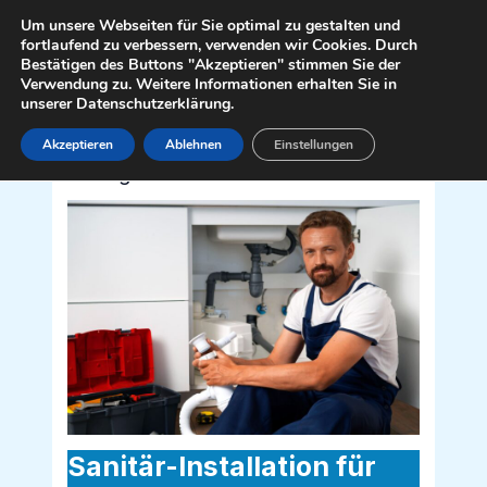
Zum
Mai
Um unsere Webseiten für Sie optimal zu gestalten und
Inhalt
fortlaufend zu verbessern, verwenden wir Cookies. Durch
Men
Bestätigen des Buttons "Akzeptieren" stimmen Sie der
springen
Verwendung zu. Weitere Informationen erhalten Sie in
unserer Datenschutzerklärung.
Akzeptieren
Ablehnen
Einstellungen
Sanitär Installateur für Schwarzau im
Gebirge 2662
Sanitär-Installation für