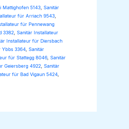
ei Mattighofen 5143
,
Sanitär
tallateur für Arriach 9543
,
nstallateur für Pennewang
ld 3382
,
Sanitär Installateur
tär Installateur für Diersbach
er Ybbs 3364
,
Sanitär
teur für Stattegg 8046
,
Sanitär
für Geiersberg 4922
,
Sanitär
llateur für Bad Vigaun 5424
,