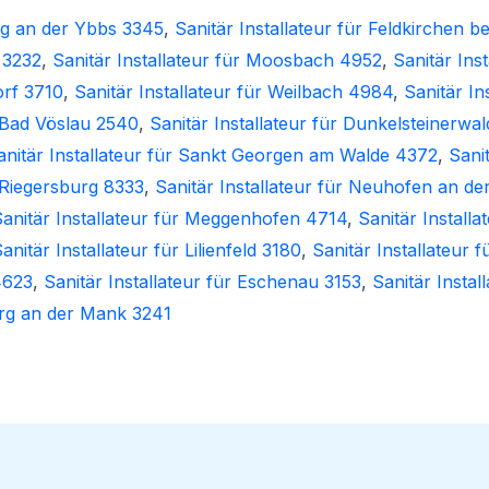
ing an der Ybbs 3345
,
Sanitär Installateur für Feldkirchen b
n 3232
,
Sanitär Installateur für Moosbach 4952
,
Sanitär Ins
orf 3710
,
Sanitär Installateur für Weilbach 4984
,
Sanitär I
r Bad Vöslau 2540
,
Sanitär Installateur für Dunkelsteinerwa
anitär Installateur für Sankt Georgen am Walde 4372
,
Sani
r Riegersburg 8333
,
Sanitär Installateur für Neuhofen an d
anitär Installateur für Meggenhofen 4714
,
Sanitär Installa
anitär Installateur für Lilienfeld 3180
,
Sanitär Installateur 
4623
,
Sanitär Installateur für Eschenau 3153
,
Sanitär Insta
berg an der Mank 3241