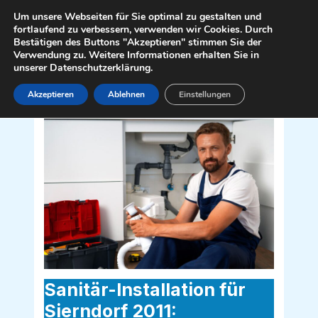
Zum
Mai
Um unsere Webseiten für Sie optimal zu gestalten und
Inhalt
fortlaufend zu verbessern, verwenden wir Cookies. Durch
Men
Bestätigen des Buttons "Akzeptieren" stimmen Sie der
springen
Verwendung zu. Weitere Informationen erhalten Sie in
unserer Datenschutzerklärung.
Akzeptieren
Ablehnen
Einstellungen
Sanitär Installateur für Sierndorf 2011
Sanitär-Installation für
Sierndorf 2011: