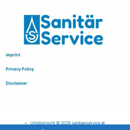
imprint
Privacy Policy
Disclaimer
Urheberrecht © 2026
sanitaerservice.at