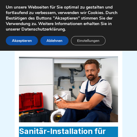
Zum
Mai
Um unsere Webseiten für Sie optimal zu gestalten und
Inhalt
fortlaufend zu verbessern, verwenden wir Cookies. Durch
Men
Bestätigen des Buttons "Akzeptieren" stimmen Sie der
springen
Verwendung zu. Weitere Informationen erhalten Sie in
unserer Datenschutzerklärung.
Akzeptieren
Ablehnen
Einstellungen
Sanitär Installateur für Spannberg
2244
Sanitär-Installation für