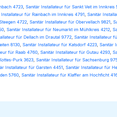
ernbach 4723
,
Sanitär Installateur für Sankt Veit im Innkreis
 Installateur für Rainbach im Innkreis 4791
,
Sanitär Install
r Steegen 4722
,
Sanitär Installateur für Obervellach 9821
,
Sa
50
,
Sanitär Installateur für Neumarkt im Mühlkreis 4212
,
Sa
tallateur für Dellach im Drautal 9772
,
Sanitär Installateur
leiten 8130
,
Sanitär Installateur für Katsdorf 4223
,
Sanitär I
ateur für Raab 4760
,
Sanitär Installateur für Gutau 4293
,
Sa
 Kottes-Purk 3623
,
Sanitär Installateur für Sachsenburg 97
är Installateur für Garsten 4451
,
Sanitär Installateur für 
elden 5760
,
Sanitär Installateur für Klaffer am Hochficht 41