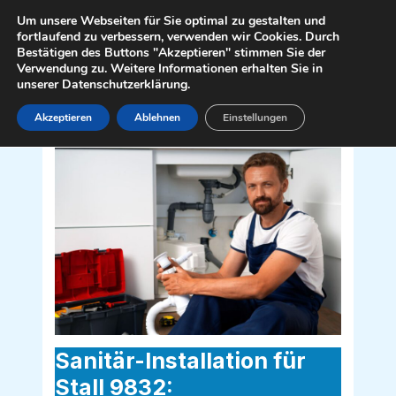
Zum
Mai
Um unsere Webseiten für Sie optimal zu gestalten und
Inhalt
fortlaufend zu verbessern, verwenden wir Cookies. Durch
Men
Bestätigen des Buttons "Akzeptieren" stimmen Sie der
springen
Verwendung zu. Weitere Informationen erhalten Sie in
unserer Datenschutzerklärung.
Akzeptieren
Ablehnen
Einstellungen
Sanitär Installateur für Stall 9832
Sanitär-Installation für
Stall 9832: