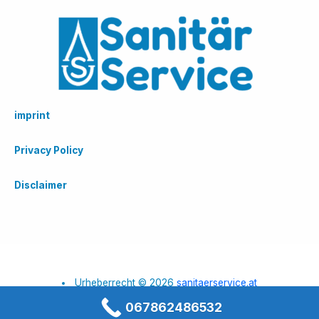
imprint
Privacy Policy
Disclaimer
Urheberrecht © 2026
sanitaerservice.at
067862486532