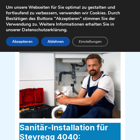
Zum
Mai
Um unsere Webseiten für Sie optimal zu gestalten und
Inhalt
fortlaufend zu verbessern, verwenden wir Cookies. Durch
Men
Bestätigen des Buttons "Akzeptieren" stimmen Sie der
springen
Verwendung zu. Weitere Informationen erhalten Sie in
unserer Datenschutzerklärung.
Akzeptieren
Ablehnen
Einstellungen
Sanitär Installateur für Steyregg 4040
Sanitär-Installation für
Steyregg 4040: