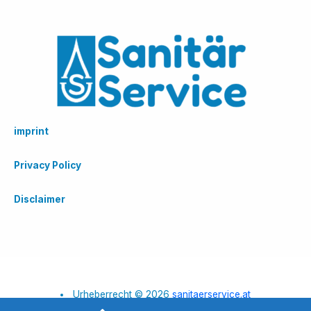
imprint
Privacy Policy
Disclaimer
Urheberrecht © 2026
sanitaerservice.at