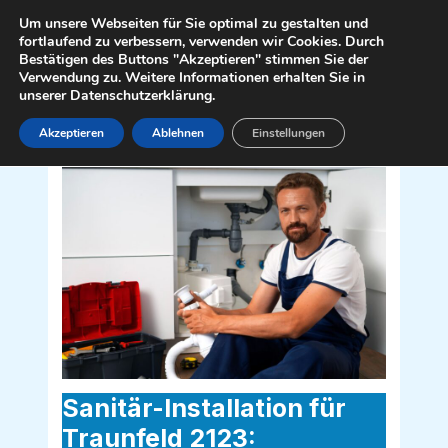
Zum
Mai
Um unsere Webseiten für Sie optimal zu gestalten und
Inhalt
fortlaufend zu verbessern, verwenden wir Cookies. Durch
Men
Bestätigen des Buttons "Akzeptieren" stimmen Sie der
springen
Verwendung zu. Weitere Informationen erhalten Sie in
unserer Datenschutzerklärung.
Akzeptieren
Ablehnen
Einstellungen
Sanitär Installateur für Traunfeld 2123
Sanitär-Installation für
Traunfeld 2123: