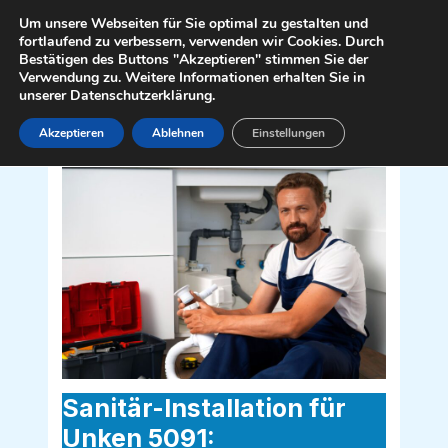
Zum
Mai
Um unsere Webseiten für Sie optimal zu gestalten und
Inhalt
fortlaufend zu verbessern, verwenden wir Cookies. Durch
Men
Bestätigen des Buttons "Akzeptieren" stimmen Sie der
springen
Verwendung zu. Weitere Informationen erhalten Sie in
unserer Datenschutzerklärung.
Akzeptieren
Ablehnen
Einstellungen
Sanitär Installateur für Unken 5091
Sanitär-Installation für
Unken 5091: