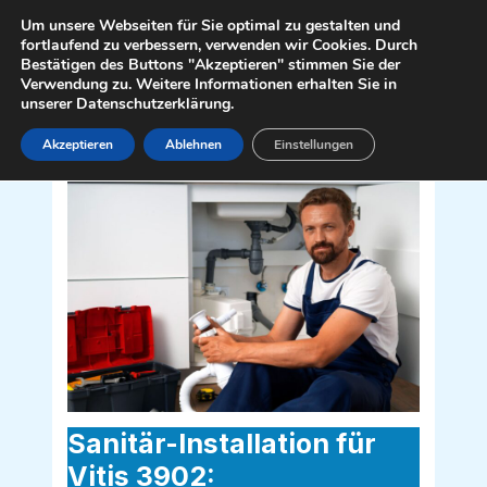
Zum
Mai
Um unsere Webseiten für Sie optimal zu gestalten und
Inhalt
fortlaufend zu verbessern, verwenden wir Cookies. Durch
Men
Bestätigen des Buttons "Akzeptieren" stimmen Sie der
springen
Verwendung zu. Weitere Informationen erhalten Sie in
unserer Datenschutzerklärung.
Akzeptieren
Ablehnen
Einstellungen
Sanitär Installateur für Vitis 3902
Sanitär-Installation für
Vitis 3902: