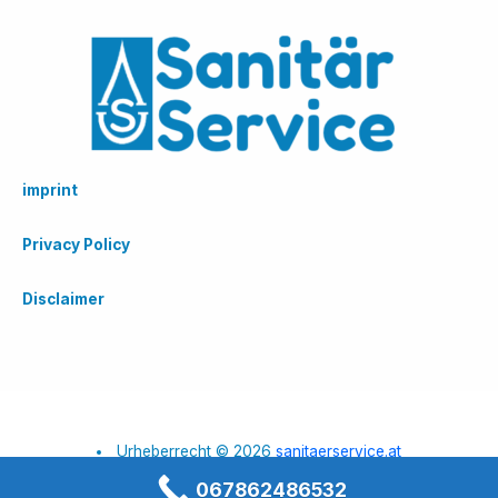
imprint
Privacy Policy
Disclaimer
Urheberrecht © 2026
sanitaerservice.at
067862486532