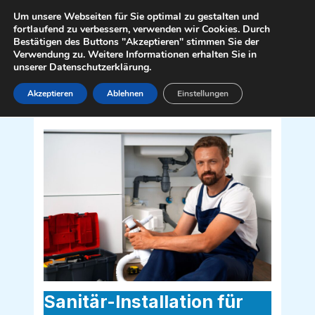
Zum
Mai
Um unsere Webseiten für Sie optimal zu gestalten und
Inhalt
fortlaufend zu verbessern, verwenden wir Cookies. Durch
Men
Bestätigen des Buttons "Akzeptieren" stimmen Sie der
springen
Verwendung zu. Weitere Informationen erhalten Sie in
unserer Datenschutzerklärung.
Akzeptieren
Ablehnen
Einstellungen
Sanitär Installateur für Vösendorf
2331
Sanitär-Installation für