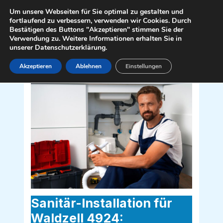
Zum
Mai
Um unsere Webseiten für Sie optimal zu gestalten und
Inhalt
fortlaufend zu verbessern, verwenden wir Cookies. Durch
Men
Bestätigen des Buttons "Akzeptieren" stimmen Sie der
springen
Verwendung zu. Weitere Informationen erhalten Sie in
unserer Datenschutzerklärung.
Akzeptieren
Ablehnen
Einstellungen
Sanitär Installateur für Waldzell 4924
Sanitär-Installation für
Waldzell 4924: