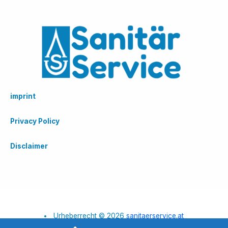
imprint
Privacy Policy
Disclaimer
Urheberrecht © 2026
sanitaerservice.at