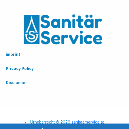
imprint
Privacy Policy
Disclaimer
Urheberrecht © 2026
sanitaerservice.at