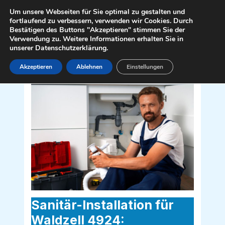
Zum
Mai
Um unsere Webseiten für Sie optimal zu gestalten und
Inhalt
fortlaufend zu verbessern, verwenden wir Cookies. Durch
Men
Bestätigen des Buttons "Akzeptieren" stimmen Sie der
springen
Verwendung zu. Weitere Informationen erhalten Sie in
unserer Datenschutzerklärung.
Akzeptieren
Ablehnen
Einstellungen
Sanitär Installateur für Waldzell 4924
Sanitär-Installation für
Waldzell 4924: