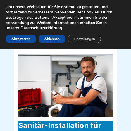
Zum
Mai
Um unsere Webseiten für Sie optimal zu gestalten und
Inhalt
fortlaufend zu verbessern, verwenden wir Cookies. Durch
Men
Bestätigen des Buttons "Akzeptieren" stimmen Sie der
springen
Verwendung zu. Weitere Informationen erhalten Sie in
unserer Datenschutzerklärung.
Akzeptieren
Ablehnen
Einstellungen
Sanitär Installateur für
Wartmannstetten 2620
Sanitär-Installation für