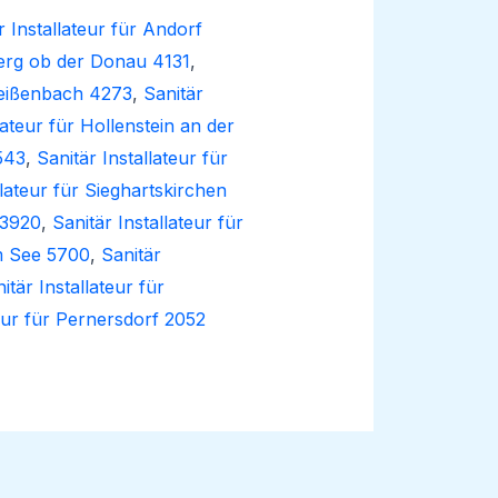
r Installateur für Andorf
hberg ob der Donau 4131
,
weißenbach 4273
,
Sanitär
lateur für Hollenstein an der
543
,
Sanitär Installateur für
llateur für Sieghartskirchen
 3920
,
Sanitär Installateur für
am See 5700
,
Sanitär
itär Installateur für
teur für Pernersdorf 2052