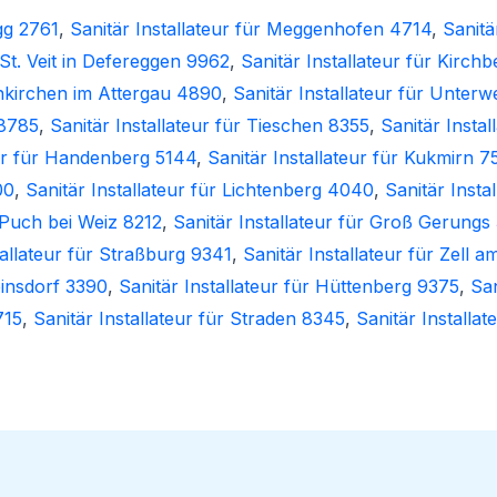
gg 2761
,
Sanitär Installateur für Meggenhofen 4714
,
Sanitä
 St. Veit in Defereggen 9962
,
Sanitär Installateur für Kirc
enkirchen im Attergau 4890
,
Sanitär Installateur für Unter
 8785
,
Sanitär Installateur für Tieschen 8355
,
Sanitär Instal
eur für Handenberg 5144
,
Sanitär Installateur für Kukmirn 7
00
,
Sanitär Installateur für Lichtenberg 4040
,
Sanitär Insta
r Puch bei Weiz 8212
,
Sanitär Installateur für Groß Gerungs
tallateur für Straßburg 9341
,
Sanitär Installateur für Zell 
einsdorf 3390
,
Sanitär Installateur für Hüttenberg 9375
,
San
715
,
Sanitär Installateur für Straden 8345
,
Sanitär Installa