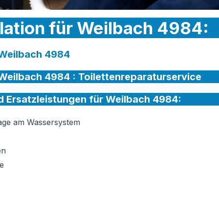
llation für Weilbach 4984:
r Weilbach 4984
r Weilbach 4984 :
Toilettenreparaturservice
nd Ersatzleistungen für Weilbach 4984:
tage am Wassersystem
en
e