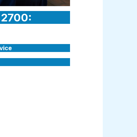
t 2700:
vice