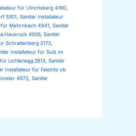
allateur für Ulrichsberg 4160
,
orf 5301
,
Sanitär Installateur
ur für Mehrnbach 4941
,
Sanitär
en a.Hausruck 4926
,
Sanitär
 für Schrattenberg 2172
,
itär Installateur für Sulz im
 für Lichtenegg 2813
,
Sanitär
r Installateur für Feistritz ob
münster 4972
,
Sanitär