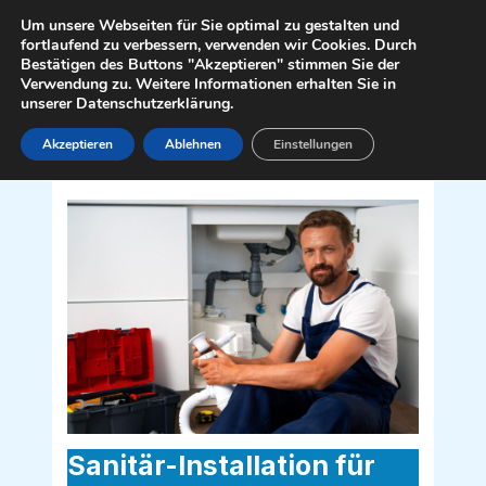
Zum
Mai
Um unsere Webseiten für Sie optimal zu gestalten und
Inhalt
fortlaufend zu verbessern, verwenden wir Cookies. Durch
Men
Bestätigen des Buttons "Akzeptieren" stimmen Sie der
springen
Verwendung zu. Weitere Informationen erhalten Sie in
unserer Datenschutzerklärung.
Akzeptieren
Ablehnen
Einstellungen
Sanitär Installateur für Wolfsberg
9400
Sanitär-Installation für