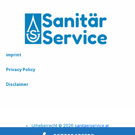
imprint
Privacy Policy
Disclaimer
Urheberrecht © 2026
sanitaerservice.at