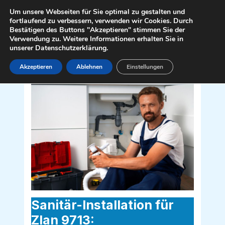
Zum
Mai
Um unsere Webseiten für Sie optimal zu gestalten und
Inhalt
fortlaufend zu verbessern, verwenden wir Cookies. Durch
Men
Bestätigen des Buttons "Akzeptieren" stimmen Sie der
springen
Verwendung zu. Weitere Informationen erhalten Sie in
unserer Datenschutzerklärung.
Akzeptieren
Ablehnen
Einstellungen
Sanitär Installateur für Zlan 9713
Sanitär-Installation für
Zlan 9713: