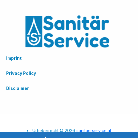
imprint
Privacy Policy
Disclaimer
Urheberrecht © 2026
sanitaerservice.at