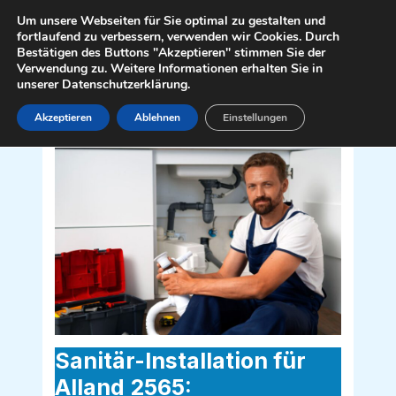
Zum
Mai
Um unsere Webseiten für Sie optimal zu gestalten und
Inhalt
fortlaufend zu verbessern, verwenden wir Cookies. Durch
Men
Bestätigen des Buttons "Akzeptieren" stimmen Sie der
springen
Verwendung zu. Weitere Informationen erhalten Sie in
unserer Datenschutzerklärung.
Akzeptieren
Ablehnen
Einstellungen
Sanitär Installateur für Alland 2565
Sanitär-Installation für
Alland 2565: