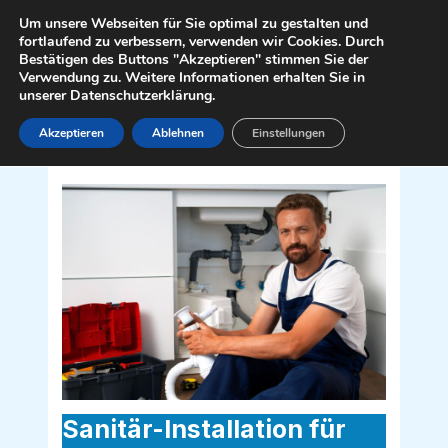
Zum
Mai
Um unsere Webseiten für Sie optimal zu gestalten und
Inhalt
fortlaufend zu verbessern, verwenden wir Cookies. Durch
Men
Bestätigen des Buttons "Akzeptieren" stimmen Sie der
springen
Verwendung zu. Weitere Informationen erhalten Sie in
unserer Datenschutzerklärung.
Akzeptieren
Ablehnen
Einstellungen
Sanitär Installateur für Ebenthal in
Kärnten 9065
Sanitär-Installation für