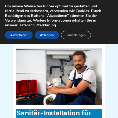
Zum
Mai
Um unsere Webseiten für Sie optimal zu gestalten und
Inhalt
fortlaufend zu verbessern, verwenden wir Cookies. Durch
Men
Bestätigen des Buttons "Akzeptieren" stimmen Sie der
springen
Verwendung zu. Weitere Informationen erhalten Sie in
unserer Datenschutzerklärung.
Akzeptieren
Ablehnen
Einstellungen
Sanitär Installateur für Ebreichsdorf
2442
Sanitär-Installation für