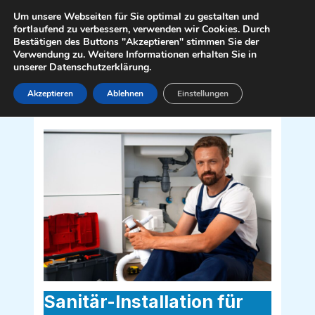
Zum
Mai
Um unsere Webseiten für Sie optimal zu gestalten und
Inhalt
fortlaufend zu verbessern, verwenden wir Cookies. Durch
Men
Bestätigen des Buttons "Akzeptieren" stimmen Sie der
springen
Verwendung zu. Weitere Informationen erhalten Sie in
unserer Datenschutzerklärung.
Akzeptieren
Ablehnen
Einstellungen
Sanitär Installateur für Groß-
Enzersdorf 2301
Sanitär-Installation für