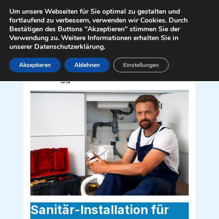
Zum
Mai
Um unsere Webseiten für Sie optimal zu gestalten und
Inhalt
fortlaufend zu verbessern, verwenden wir Cookies. Durch
Men
Bestätigen des Buttons "Akzeptieren" stimmen Sie der
springen
Verwendung zu. Weitere Informationen erhalten Sie in
unserer Datenschutzerklärung.
Akzeptieren
Ablehnen
Einstellungen
Sanitär Installateur für Hermagor-
Pressegger See 9620
Sanitär-Installation für