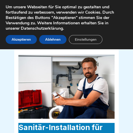
Zum
Mai
Um unsere Webseiten für Sie optimal zu gestalten und
Inhalt
fortlaufend zu verbessern, verwenden wir Cookies. Durch
Men
Bestätigen des Buttons "Akzeptieren" stimmen Sie der
springen
Verwendung zu. Weitere Informationen erhalten Sie in
unserer Datenschutzerklärung.
Akzeptieren
Ablehnen
Einstellungen
Sanitär Installateur für Kaumberg
2572
Sanitär-Installation für