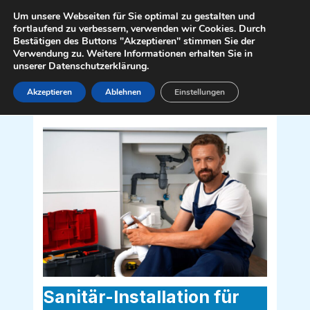
Zum
Mai
Um unsere Webseiten für Sie optimal zu gestalten und
Inhalt
fortlaufend zu verbessern, verwenden wir Cookies. Durch
Men
Bestätigen des Buttons "Akzeptieren" stimmen Sie der
springen
Verwendung zu. Weitere Informationen erhalten Sie in
unserer Datenschutzerklärung.
Akzeptieren
Ablehnen
Einstellungen
Sanitär Installateur für Krems in
Kärnten 9862
Sanitär-Installation für