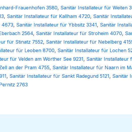
Bernhard-Frauenhofen 3580
,
Sanitär Installateur für Weiten 
13
,
Sanitär Installateur für Kallham 4720
,
Sanitär Installat
n 4673
,
Sanitär Installateur für Ybbsitz 3341
,
Sanitär Insta
r Eberbach 2564
,
Sanitär Installateur für Stroheim 4070
,
San
eur für Stinatz 7552
,
Sanitär Installateur für Nebelberg 415
allateur für Leoben 8700
,
Sanitär Installateur für Lochen 5
lateur für Velden am Wörther See 9231
,
Sanitär Installateur
r Zell an der Pram 4755
,
Sanitär Installateur für Naarn im 
911
,
Sanitär Installateur für Sankt Radegund 5121
,
Sanitär 
 Pernitz 2763