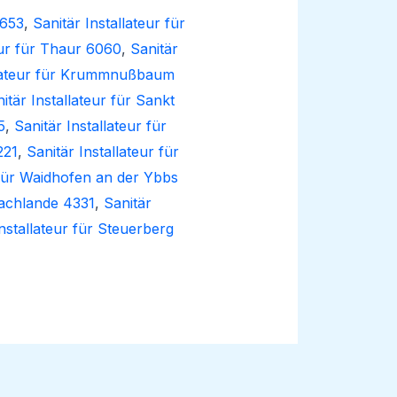
3653
,
Sanitär Installateur für
eur für Thaur 6060
,
Sanitär
llateur für Krummnußbaum
itär Installateur für Sankt
5
,
Sanitär Installateur für
221
,
Sanitär Installateur für
 für Waidhofen an der Ybbs
Machlande 4331
,
Sanitär
Installateur für Steuerberg