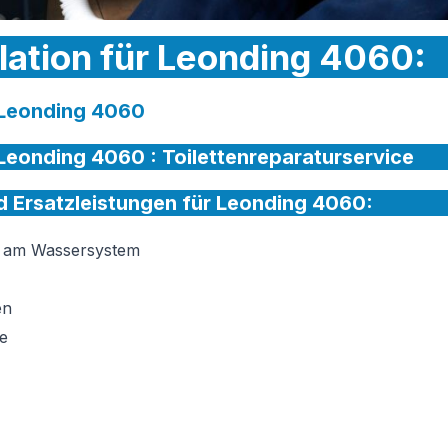
llation für Leonding 4060:
r Leonding 4060
r Leonding 4060 :
Toilettenreparaturservice
nd Ersatzleistungen für Leonding 4060:
on am Wassersystem
en
e