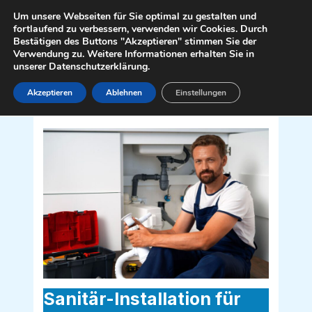
Zum
Mai
Um unsere Webseiten für Sie optimal zu gestalten und
Inhalt
fortlaufend zu verbessern, verwenden wir Cookies. Durch
Men
Bestätigen des Buttons "Akzeptieren" stimmen Sie der
springen
Verwendung zu. Weitere Informationen erhalten Sie in
unserer Datenschutzerklärung.
Akzeptieren
Ablehnen
Einstellungen
Sanitär Installateur für Maria Wörth
9081
Sanitär-Installation für