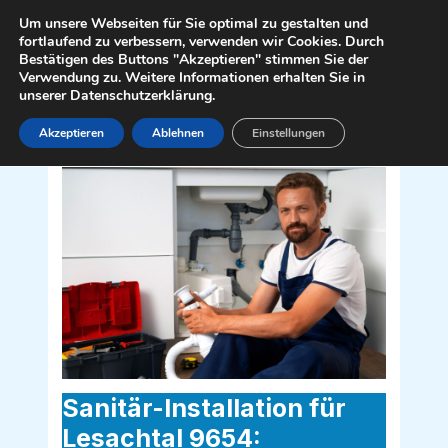
Zum
Mai
Um unsere Webseiten für Sie optimal zu gestalten und
Inhalt
fortlaufend zu verbessern, verwenden wir Cookies. Durch
Men
Bestätigen des Buttons "Akzeptieren" stimmen Sie der
springen
Verwendung zu. Weitere Informationen erhalten Sie in
unserer Datenschutzerklärung.
Akzeptieren
Ablehnen
Einstellungen
Sanitär Installateur für Lesachtal 9654
Sanitär-Installation für
Lesachtal 9654: