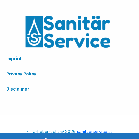
imprint
Privacy Policy
Disclaimer
Urheberrecht © 2026
sanitaerservice.at